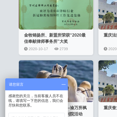
金牧锦扬所、新盟所荣获“2020最
重庆法
佳奉献律师事务所”大奖
2020-10-17
2739
2020
请您留言
感谢您的关注，当前客服人员不在
线，请填写一下您的信息，我们会
尽快和您联系。
网络安全，人人有责——渝万所枫
重庆奎
桥小分队开展送法进福利院活动