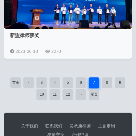
新盟律师获奖
2023-06-18
2270
首页
‹
3
4
5
6
7
8
9
10
11
12
›
尾页
关于我们
联系我们
吴承康律师
主题定制
友链交换
合作申请