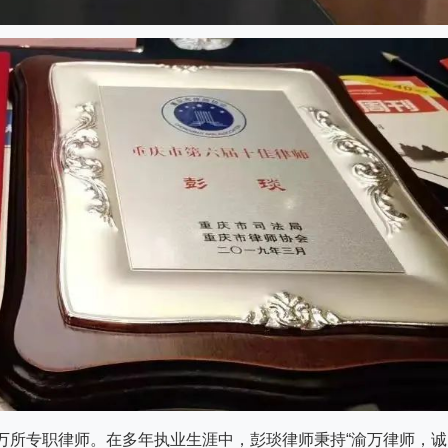
渝万所专职律师。在多年执业生涯中，彭琰律师秉持“渝万律师，诚