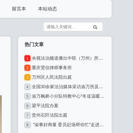
留言本
本站动态
热门文章
央视法治频道播出中联（万州）所代理的一起典型案件
1
重庆贤信律师事务所
2
万州区人民法院出庭
3
全国30余家法治媒体采访渝万所及枫桥小分队
4
渝万枫桥小分队特教中心“冬送温暖 关爱少儿”
5
梁平法院办案
6
贵州石阡法院出庭
7
“渝事好商量 委员赶场帮你忙”走进铁峰乡
8